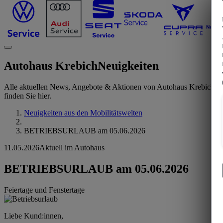
Autohaus Krebich
Neuigkeiten
Alle aktuellen News, Angebote & Aktionen von Autohaus Krebich
finden Sie hier.
Neuigkeiten aus den Mobilitätswelten
BETRIEBSURLAUB am 05.06.2026
11.05.2026
Aktuell im Autohaus
BETRIEBSURLAUB am 05.06.2026
Feiertage und Fenstertage
Liebe Kund:innen,