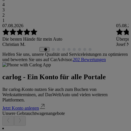
4
3
2
1
07.08.2026
05.08.2
Die besten Hände für mein Auto
Überprü
Christian M.
Josef N
Helfen Sie uns, unsere Qualität und Serviceleistungen zu optimieren
und bewerten Sie uns auf CarAdvisor.
202
Bewertungen
carlog - Ein Konto für alle Portale
Ihr carlog-Konto nutzen Sie auch zum Buchen von
Werkstattterminen, auf DasWeltAuto und vielen weiteren
Plattformen.
Jetzt Konto anlegen
Unsere Gebrauchtwagenangebote