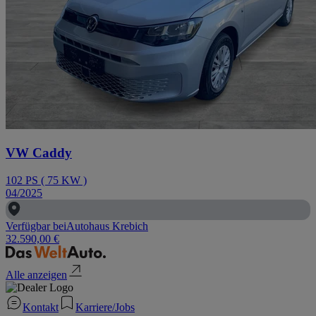
VW Caddy
102
PS
(
75
KW
)
04/2025
Verfügbar bei
Autohaus Krebich
32.590,00 €
Alle anzeigen
Kontakt
Karriere/Jobs