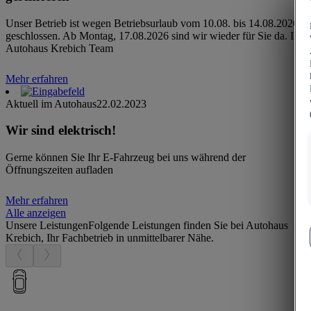
Unser Betrieb ist wegen Betriebsurlaub vom 10.08. bis 14.08.2026
geschlossen. Ab Montag, 17.08.2026 sind wir wieder für Sie da. Ihr
Autohaus Krebich Team
Mehr erfahren
Aktuell im Autohaus
22.02.2023
Wir sind elektrisch!
Gerne können Sie Ihr E-Fahrzeug bei uns während der
Öffnungszeiten aufladen
Mehr erfahren
Alle anzeigen
Unsere Leistungen
Folgende Leistungen finden Sie bei Autohaus
Krebich, Ihr Fachbetrieb in unmittelbarer Nähe.