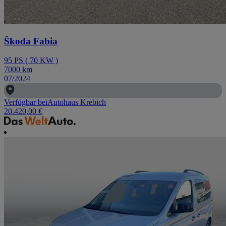
Škoda Fabia
95
PS
(
70
KW
)
7000
km
07/2024
Verfügbar bei
Autohaus Krebich
20.420,00 €